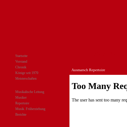
Repertoire
Startseite
Vorstand
Chronik
Ausmarsch Repertoire
Könige seit 1970
Meisterschaften
Musikalische Leitung
Musiker
Repertoire
Musik. Früherziehung
Berichte