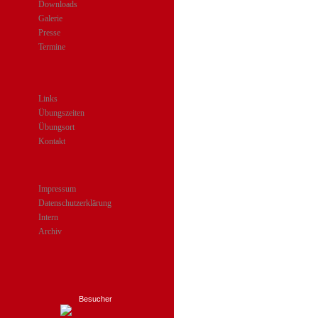
Downloads
Galerie
Presse
Termine
Links
Übungszeiten
Übungsort
Kontakt
Impressum
Datenschutzerklärung
Intern
Archiv
Besucher