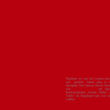
Nachdem wir uns bei Corinna durch 
und gestärkt hatten, ging es z
Sportplatz. Dort fand an diesem Ab
von
Arminia Vechelde
ein Open
Nachwuchsband „Society Within“ 
Traffic“ als Hauptband statt, was wi
wollten.