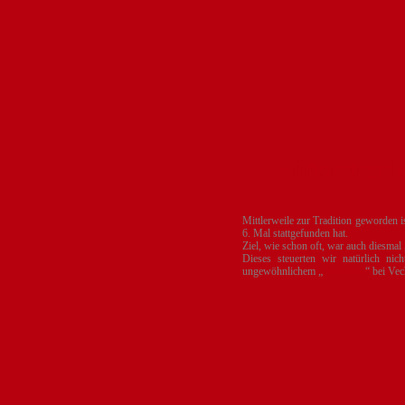
Pfingstrad
Mittlerweile zur Tradition geworden 
6. Mal stattgefunden hat.
Ziel, wie schon oft, war auch diesma
Dieses steuerten wir natürlich ni
ungewöhnlichem „
Natureum
“ bei Vec