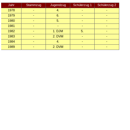
Jahr
Stammzug
Jugendzug
Schülerzug 1
Schülerzug 2
1978
-
4.
-
-
1979
-
6.
-
-
1980
-
5.
-
-
1981
-
-
-
-
1982
-
1. DJM
5.
-
1983
-
2. DVM
-
-
1984
-
4.
-
-
1989
-
2. DVM
-
-